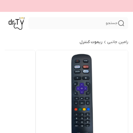
جستجو
رامین جانبی
ریموت کنترل