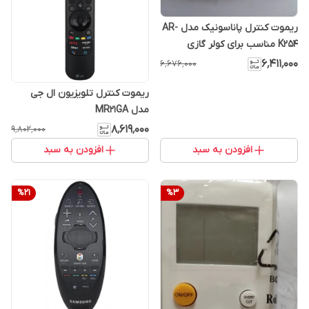
ریموت کنترل پاناسونیک مدل AR-
K254 مناسب برای کولر گازی
Panasonic استوک
۶٬۴۱۱٬۰۰۰
۶٬۶۷۶٬۰۰۰
ریموت کنترل تلویزیون ال جی
مدل MR21GA
۸٬۶۱۹٬۰۰۰
۹٬۸۰۲٬۰۰۰
افزودن به سبد
افزودن به سبد
%
21
%
3