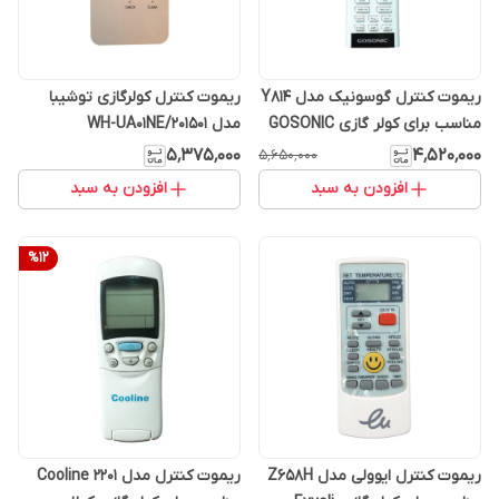
ریموت کنترل گوسونیک مدل Y814
ریموت کنترل کولرگازی توشیبا
مناسب برای کولر گازی GOSONIC
مدل WH-UA01NE/201501
۵٬۳۷۵٬۰۰۰
۴٬۵۲۰٬۰۰۰
۵٬۶۵۰٬۰۰۰
افزودن به سبد
افزودن به سبد
%
12
ریموت کنترل ایوولی مدل Z658H
ریموت کنترل مدل Cooline 2201