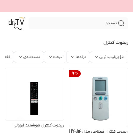
جستجو
ریموت کنترل
پربازدیدترین
برندها
قیمت
دسته‌بندی
فقط م
%
26
ریموت کنترل هوشمند ایوولی
ریموت کنترل هیتاچی مدل HY-J14