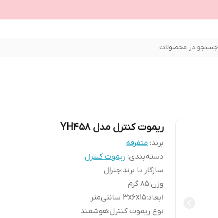
ستجو در محصولات
ریموت کنترل مدل YH458
برند:
متفرقه
دسته‌بندی
:
ریموت کنترل
سازگار با برند
:
جنرال
وزن
:
85 گرم
ابعاد
:
3x6x15 سانتی‌متر
نوع ریموت کنترل
:
هوشمند