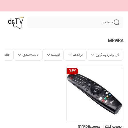
جستجو
MR19BA
پربازدیدترین
برندها
قیمت
دسته‌بندی
فقط م
%
47
ریموت کنترل موسیmr19ba