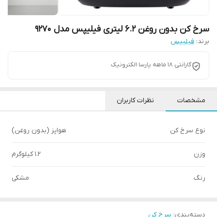
سرخ کن بدون روغن 6.2 لیتری فیلیپس مدل 9270
برند:
فیلیپس
گارانتی 18 ماهه پارسا الکترونیک
مشخصات
نظرات کاربران
نوع سرخ کن
هواپز (بدون روغن)
وزن
1.2 کیلوگرم
رنگ
مشکی
دسته‌بندی
:
سرخ کن