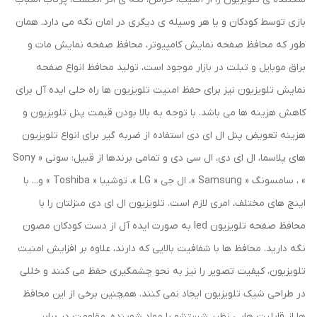
بازی توسط کودکان و یا هر وسیله ی دیگری در امان نگه می دارد. همان
طور که محافظ صفحه نمایش کامپیوتر، محافظ صفحه نمایش مات و
براق موبایل و تبلت در بازار موجود است، تولید محافظ انواع صفحه
نمایش تلویزیون نیز برای حفظ امنیت تلویزیون ها راه حلی ایده آل برای
کاهش هزینه ها می باشد. با توجه به بالا بودن قیمت پنل تلویزیون و
هزینه تعویض پنل ال ای دی استفاده از ضربه گیر برای انواع تلویزیون
های پلاسما، ال ای دی، ال سی دی و تمامی برندها از قبیل: سونی « Sony
» ، سامسونگ « Samsung »، ال جی « LG »، توشیبا « Toshiba » و... با
اینچ های مختلف، امری لازم است. تلویزیون ال ای دی منزلتان را با
محافظ صفحه تلویزیون led به صورت ایده آل از دست کودکان مصون
نگه دارید. محافظ ها با شفافیت بالایی که دارند، علاوه بر افزایش امنیت
تلویزیون، کیفیت تصویر را نیز به نحو چشمگیری حفظ می کنند و خللی
در طراحی شیک تلویزیون ایجاد نمی کنند. همچنین برخی از این محافظ
ها از قابلیت هایی نظیر شستشو با مواد شوینده، مقاومت در برابر