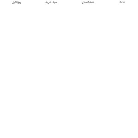
خانه
دسته‌بندی
سبد خرید
پروفایل
دسترسی سریع
تماس با ما
شکایات
درباره ما
قوانین و مقررات
سیاست حریم خصوصی
پشتیبانی 24ساعته بصورت پیامکی
توجه کنید محصولات ریموت کنترل کولرگازی فروشگاه اصلی و
فابریک میباشد
09030704760