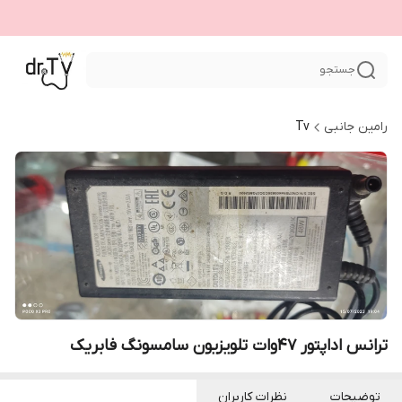
جستجو
رامین جانبی
Tv
ترانس اداپتور 47وات تلویزیون سامسونگ فابریک
توضیحات
نظرات کاربران