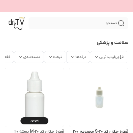
جستجو
سلامت و پزشکی
پربازدیدترین
برندها
قیمت
دسته‌بندی
فقط م
ناموجود
قطره چکان کد S-20 مجموعه 200
قطره چکان کد M-20 بسته 20