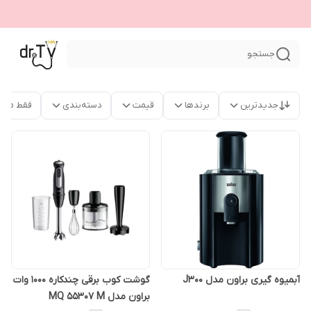
جستجو
جدیدترین
برندها
قیمت
دسته‌بندی
فقط محص
آبمیوه گیری براون مدل J300
گوشت کوب برقی چندکاره 1000 وات
براون مدل MQ 55307 M