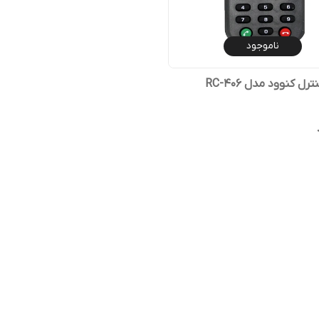
ناموجود
ل کنوود مدل RC-406