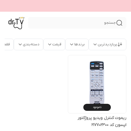
جستجو
پربازدیدترین
برندها
قیمت
دسته‌بندی
فقط م
ناموجود
ریموت کنترل ویدیو پروژکتور
اپسون کد 217702300